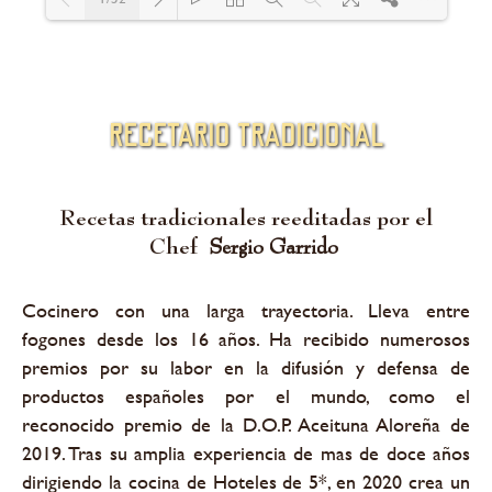
Loading PDF 45% ...
recetario tradicional
Recetas tradicionales reeditadas por el
Chef
S
e
r
g
i
o
G
a
r
r
i
d
o
Cocinero con una larga trayectoria. Lleva entre
fogones desde los 16 años. Ha recibido numerosos
premios por su labor en la difusión y defensa de
productos españoles por el mundo, como el
reconocido premio de la D.O.P. Aceituna Aloreña de
2019. Tras su amplia experiencia de mas de doce años
dirigiendo la cocina de Hoteles de 5*, en 2020 crea un