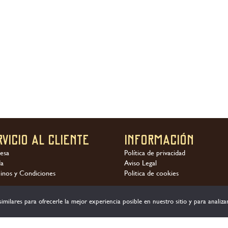
a berenjena con
Quiche con “Mieldecaña” de
ecaña» de frigiliana
Frigiliana
rvicio al Cliente
Información
esa
Política de privacidad
da
Aviso Legal
inos y Condiciones
Politica de cookies
imilares para ofrecerle la mejor experiencia posible en nuestro sitio y para analizar e
ariedad de métodos de pago seguro:
© 2021 - De La Torre S.L. Todos los derechos reservados.