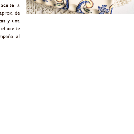
 aceite a
 aprox. de
itas y una
el aceite
mpaña al