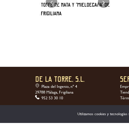
alabaza con
TOFFE DE NATA Y “MIELDECAÑA” DE
Milhoj
FRIGILIANA
«Mield
DE LA TORRE, S.L.
Se
Plaza del Ingenio, nº 4
Empr
29788 Málaga, Frigiliana
Tien
952 53 30 10
Térm
Utilizamos cookies y tecnologías s
Ofrecemos una gran v