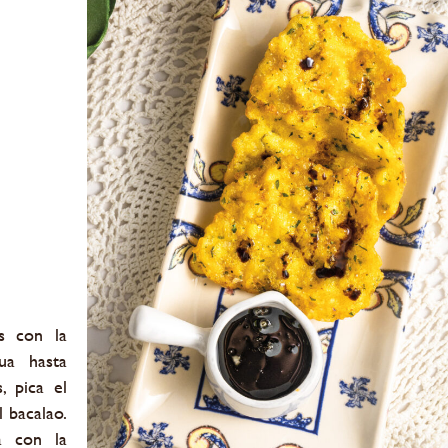
s con la
ua hasta
, pica el
l bacalao.
a con la