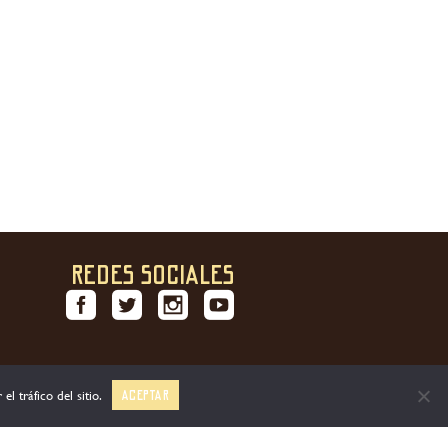
Panacotta con «Mieldecaña» de
Cachapa de maíz y cerd
Frigiliana
en «Mieldecaña»
REDES SOCIALES
l tráfico del sitio.
Aceptar