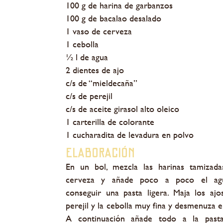
100 g de harina de garbanzos
100 g de bacalao desalado
1 vaso de cerveza
1 cebolla
½ l de agua
2 dientes de ajo
c/s de “mieldecaña”
c/s de perejil
c/s de aceite girasol alto oleico
1 carterilla de colorante
1 cucharadita de levadura en polvo
Elaboración
En un bol, mezcla las harinas tamizada
cerveza y añade poco a poco el ag
conseguir una pasta ligera. Maja los ajos
perejil y la cebolla muy fina y desmenuza e
A continuación añade todo a la past