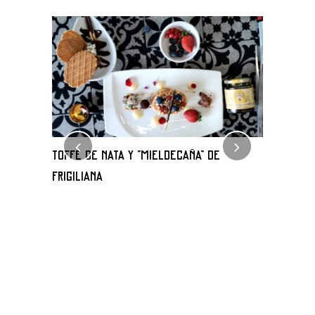
TOFFE DE NATA Y “MIELDECAÑA” DE
Milhoja 
FRIGILIANA
de frigili