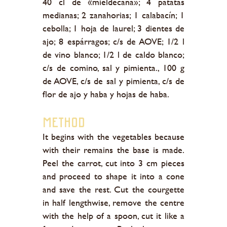
40 cl de «mieldecaña»; 4 patatas
medianas; 2 zanahorias; 1 calabacín; 1
cebolla; 1 hoja de laurel; 3 dientes de
ajo; 8 espárragos; c/s de AOVE; 1/2 l
de vino blanco; 1/2 l de caldo blanco;
c/s de comino, sal y pimienta., 100 g
de AOVE, c/s de sal y pimienta, c/s de
flor de ajo y haba y hojas de haba.
Method
It begins with the vegetables because
with their remains the base is made.
Peel the carrot, cut into 3 cm pieces
and proceed to shape it into a cone
and save the rest. Cut the courgette
in half lengthwise, remove the centre
with the help of a spoon, cut it like a