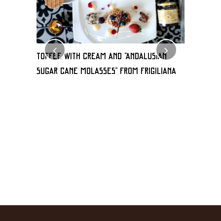
TOFFEE WITH CREAM AND “Andalusian
Milhoja 
sugar cane molasses” FROM FRIGILIANA
de frigili