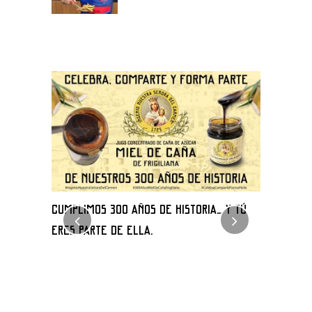
CUMPLIMOS 300 AÑOS DE HISTORIA… Y TÚ
GANA UNA 
decaña»
ERES PARTE DE ELLA.
DEL 22 AL